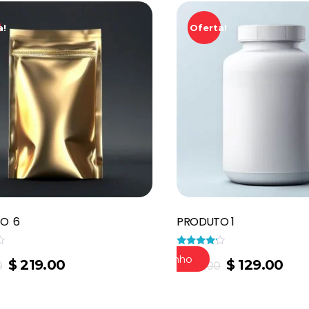
a!
Oferta!
O 6
PRODUTO 1
Avaliação
Adicionar Ao Carrinho
$
219.00
$
129.00
4.00
0
$
149.00
de 5